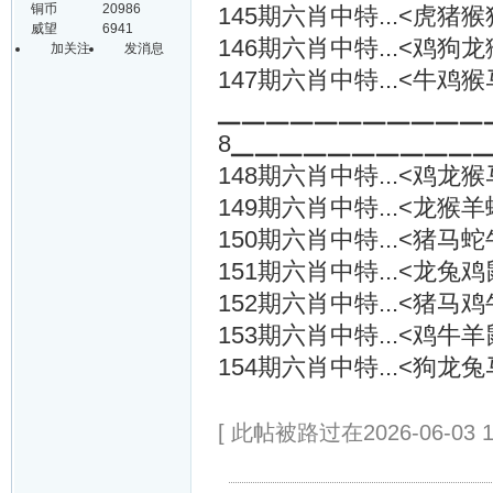
铜币
20986
145期六肖中特...<虎猪猴狗
威望
6941
146期六肖中特...<鸡狗龙猴
加关注
发消息
147期六肖中特...<牛鸡猴马
▁▁▁▁▁▁▁▁▁▁▁
8▁▁▁▁▁▁▁▁▁▁
148期六肖中特...<鸡龙猴马
149期六肖中特...<龙猴羊蛇
150期六肖中特...<猪马蛇牛
151期六肖中特...<龙兔鸡鼠
152期六肖中特...<猪马鸡牛
153期六肖中特...<鸡牛羊鼠
154期六肖中特...<狗龙兔
[ 此帖被路过在2026-06-03 