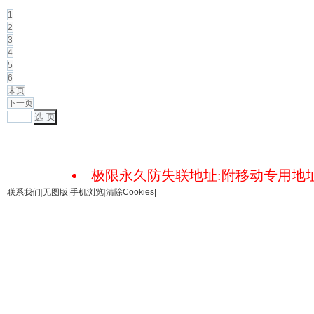
1
2
3
4
5
6
末页
下一页
选 页
极限永久防失联地址:附移动专用地址18
联系我们
|
无图版
|
手机浏览
|
清除Cookies
|