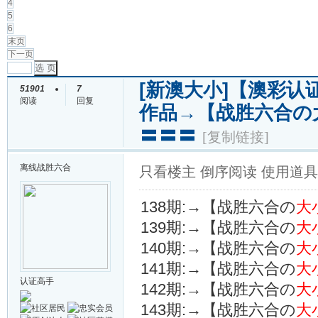
4
5
6
末页
下一页
选 页
[新澳大小]
【澳彩认证
51901
7
阅读
回复
作品→【战胜六合の
〓〓〓
[复制链接]
离线
战胜六合
只看楼主
倒序阅读
使用道具
138期:→【战胜六合の
大
139期:→【战胜六合の
大
140期:→【战胜六合の
大
141期:→【战胜六合の
大
认证高手
142期:→【战胜六合の
大
143期:→【战胜六合の
大