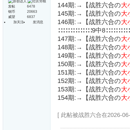
144期:→【战胜六合の
大
发帖
6478
铜币
20663
145期:→【战胜六合の
大
威望
6837
146期:→【战胜六合の
大
加关注
发消息
∷∷∷∷∷∷∷9中8∷∷∷∷
147期:→【战胜六合の
大
148期:→【战胜六合の
大
149期:→【战胜六合の
大
150期:→【战胜六合の
大
151期:→【战胜六合の
大
152期:→【战胜六合の
大
153期:→【战胜六合の
大
154期:→【战胜六合の
大
[ 此帖被战胜六合在2026-06-