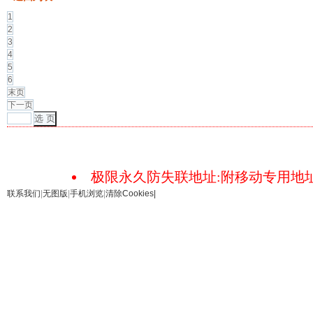
1
2
3
4
5
6
末页
下一页
选 页
极限永久防失联地址:附移动专用地址18
联系我们
|
无图版
|
手机浏览
|
清除Cookies
|