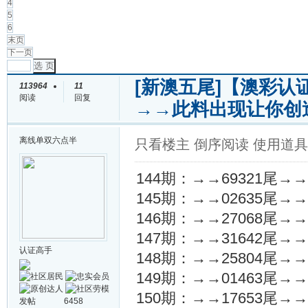
4
5
6
末页
下一页
选 页
[新澳五尾]
【澳彩认证
113964
11
阅读
回复
→→此料出现让你创
离线
单双六点半
只看楼主
倒序阅读
使用道具
144期：→→69321尾→
145期：→→02635尾→
146期：→→27068尾→
147期：→→31642尾→
认证高手
148期：→→25804尾→
149期：→→01463尾→
150期：→→17653尾→
发帖
6458