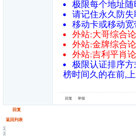
极限每个地址随
请记住永久防失联导
移动卡或移动宽带请尝
外站:大哥综合论坛htt
外站:金牌综合论坛htt
外站:吉利平肖论坛http:
极限认证排序方
榜时间久的在前,
回复
举报
发帖
回复
返回列表
1
2