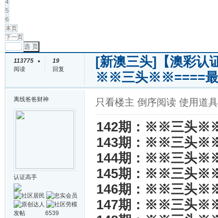
4
5
6
末页
下一页
选 页
[新澳三头]
【澳彩认证
113775
19
阅读
回复
※※三头※※====
离线
爸爸财神
只看楼主
倒序阅读
使用道具
142期：※※三头※※
143期：※※三头※※
144期：※※三头※※
145期：※※三头※※
认证高手
146期：※※三头※※
147期：※※三头※※
发帖
6539