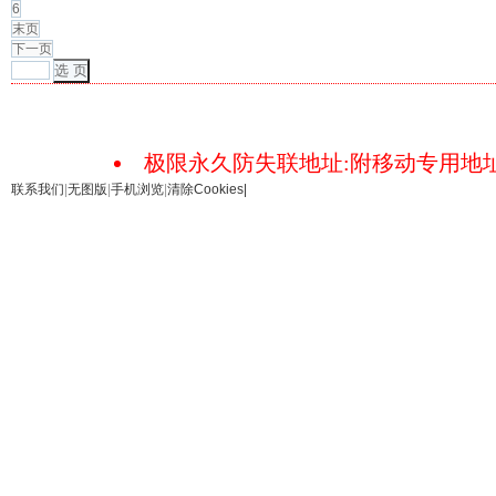
6
末页
下一页
选 页
极限永久防失联地址:附移动专用地址18
联系我们
|
无图版
|
手机浏览
|
清除Cookies
|