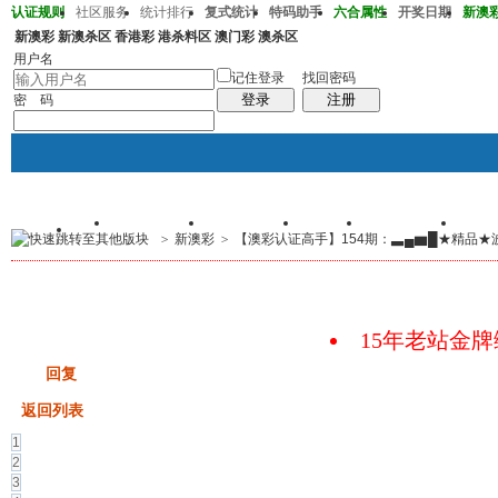
认证规则
社区服务
统计排行
复式统计
特码助手
六合属性
开奖日期
新澳彩2
新澳彩
新澳杀区
香港彩
港杀料区
澳门彩
澳杀区
澳彩221期44-20-28-15-18-05T30
用户名
记住登录
找回密码
登录
注册
密 码
首页
交易记录
我的帖子
群组
个人中心
手
>
新澳彩
>
【澳彩认证高手】154期：▃▄▆█★精品★波
帖子
码皇总管
说：
2026年7月底即将 开启特邀高
15年老站金
发帖
回复
返回列表
1
2
3