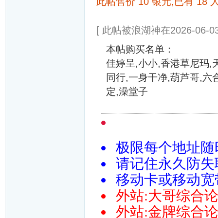
此帖售价 10 银元,已有 18 
[ 此帖被浪湖神在2026-06-03
本帖购买名单：
佳婷呈,小小,香港草尼玛,
同行,一身干净,葫芦哥,六
定,澡堂子
极限每个地址随
请记住永久防失联导
移动卡或移动宽带请尝
外站:大哥综合论坛htt
外站:金牌综合论坛htt