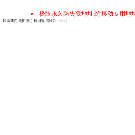
极限永久防失联地址:附移动专用地址18
联系我们
|
无图版
|
手机浏览
|
清除Cookies
|