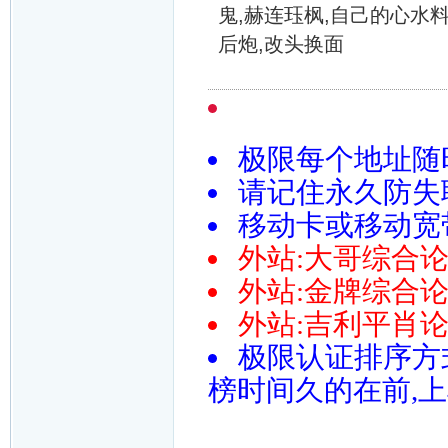
鬼,赫连珏枫,自己的心水料
后炮,改头换面
极限每个地址随
请记住永久防失联导
移动卡或移动宽带请尝
外站:大哥综合论坛htt
外站:金牌综合论坛htt
外站:吉利平肖论坛http:
极限认证排序方
榜时间久的在前,