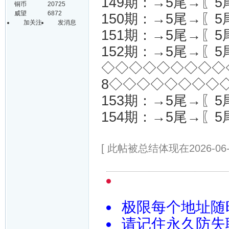
149期：→5尾→〖5尾
铜币
20725
威望
6872
150期：→5尾→〖5尾
加关注
发消息
151期：→5尾→〖5尾
152期：→5尾→〖5尾
◇◇◇◇◇◇◇◇◇
8◇◇◇◇◇◇◇◇
153期：→5尾→〖5尾
154期：→5尾→〖5
[ 此帖被总结体现在2026-06-
极限每个地址随
请记住永久防失联导