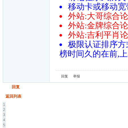
移动卡或移动宽带请尝
外站:大哥综合论坛htt
外站:金牌综合论坛htt
外站:吉利平肖论坛http:
极限认证排序方
榜时间久的在前,
回复
举报
发帖
回复
返回列表
1
2
3
4
5