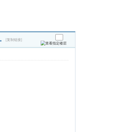
能。
[复制链接]