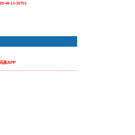
9-48-13-30T03
码皇APP
快捷通道
 20:23）