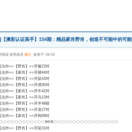
]
【澳彩认证高手】154期：精品家肖野肖，创造不可能中的可
序阅读
使用道具
楼主
发表于: 06-02
遥法外==【野肖】==开猴23对
遥法外==【家肖】==开猪44对
遥法外==【野肖】==开鼠43对
遥法外==【野肖】==开虎05对
遥法外==【家肖】==开牛42对
遥法外==【家肖】==开马13对
遥法外==【野肖】==开羊48错
遥法外==【野肖】==开龙27对
遥法外==【家肖】==开狗09对
◇◇◇◇◇◇◇◇◇◇◇◇9中8◇◇◇◇◇◇◇◇◇◇◇◇◇◇◇◇◇
遥法外==【野肖】==开鼠31对