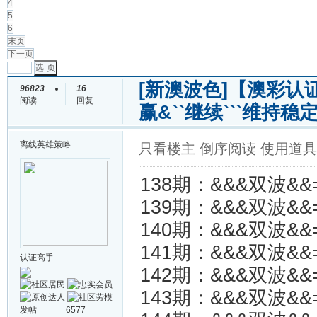
4
5
6
末页
下一页
选 页
[新澳波色]
【澳彩认证
96823
16
阅读
回复
赢&``继续```维持
离线
英雄策略
只看楼主
倒序阅读
使用道具
138期：&&&双波&&
139期：&&&双波&&
140期：&&&双波&&
141期：&&&双波&&
认证高手
142期：&&&双波&&
143期：&&&双波&&
发帖
6577