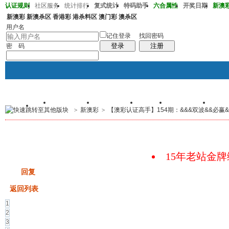
认证规则
社区服务
统计排行
复式统计
特码助手
六合属性
开奖日期
新澳彩2
新澳彩
新澳杀区
香港彩
港杀料区
澳门彩
澳杀区
澳彩221期44-20-28-15-18-05T30
用户名
记住登录
找回密码
登录
注册
密 码
首页
交易记录
我的帖子
群组
个人中心
手
>
新澳彩
>
【澳彩认证高手】154期：&&&双波&&必赢& .
帖子
码皇总管
说：
2026年7月底即将 开启特邀高
15年老站金
发帖
回复
返回列表
1
2
3