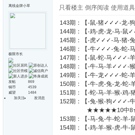
离线
金牌小草
只看楼主
倒序阅读
使用道具
143期：【-鼠-猪✓✓✓-龙-狗
144期：【-鸡-虎-龙-马-鼠✓
145期：【-虎✓✓✓-马-猪-兔
146期：【-牛✓✓✓-兔-蛇-
极限市长
147期：【-鼠-蛇-马✓✓✓-
148期：【-牛-马-羊✓✓✓-
149期：【-牛-龙✓✓✓-蛇-
发帖
869
150期：【-牛-虎-兔-龙-蛇
铜币
4539
151期：【-蛇-马-羊-猴-鸡
威望
1484
加关注
发消息
152期：【-兔-猴-狗✓✓✓-牛
★★★★★10中8★
153期：【-马-兔-牛-蛇-羊-
154期：【-鸡-羊-猴-虎-牛-