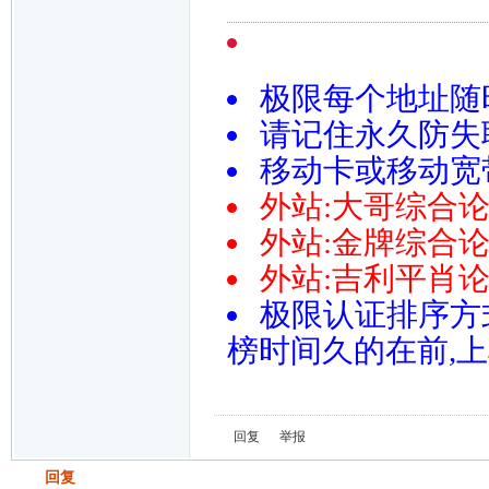
极限每个地址随
请记住永久防失联导
移动卡或移动宽带请尝
外站:大哥综合论坛htt
外站:金牌综合论坛htt
外站:吉利平肖论坛http:
极限认证排序方
榜时间久的在前,
回复
举报
发帖
回复