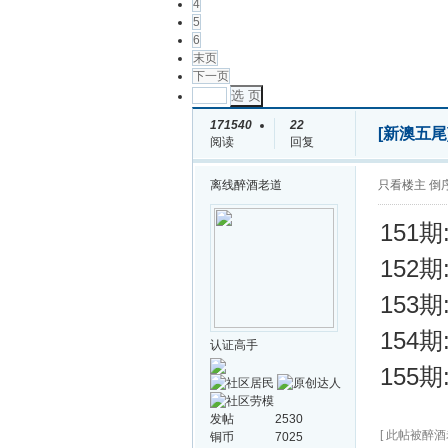
4
5
6
末页
下一页
选 页
171540
22
[新澳五尾
阅读
回复
离线
醉酒老道
只看楼主
倒
151期
152期
153期
154期
认证高手
155
发帖
2530
[ 此帖被醉酒老
铜币
7025