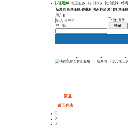
认证规则
社区服务
统计排行
复式统计
特码
新澳彩
新澳杀区
香港彩
港杀料区
澳门彩
澳杀
澳彩218期37-32-33-15-22-43T41
用户名
记住登录
登录
密 码
首页
交易记录
我的帖子
>
新澳彩
>
155期:五
码皇总管
说：
发帖
回复
返回列表
1
2
3