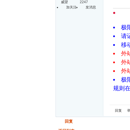
威望
2247
加关注
发消息
极
请记
移动
外站
外站
外站:
极
规则
回复
发帖
回复