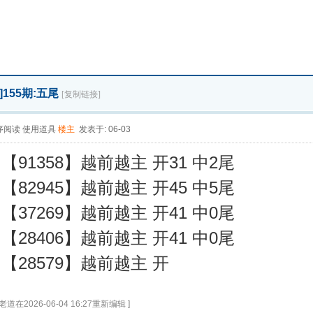
]
155期:五尾
[复制链接]
序阅读
使用道具
楼主
发表于: 06-03
:【91358】越前越主 开31 中2尾
:【82945】越前越主 开45 中5尾
:【37269】越前越主 开41 中0尾
:【28406】越前越主 开41 中0尾
期:【28579】越前越主 开
道在2026-06-04 16:27重新编辑 ]