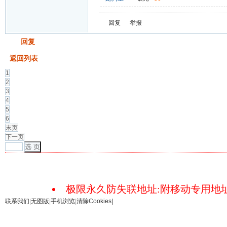
回复
举报
发帖
回复
返回列表
1
2
3
4
5
6
末页
下一页
选 页
极限永久防失联地址:附移动专用地址18
联系我们
|
无图版
|
手机浏览
|
清除Cookies
|