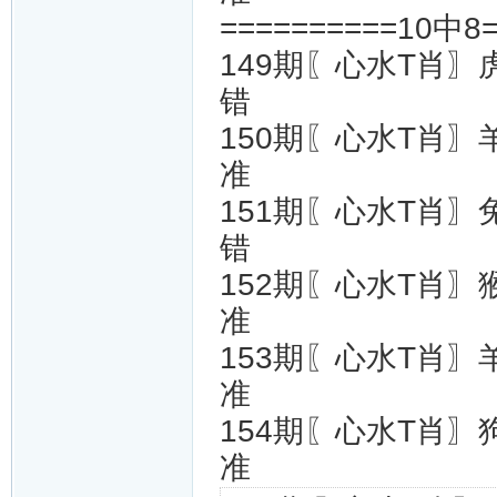
==========10中8=
149期〖心水T肖〗虎
错
150期〖心水T肖〗羊
准
151期〖心水T肖〗兔
错
152期〖心水T肖〗猴
准
153期〖心水T肖〗羊
准
154期〖心水T肖〗狗
准