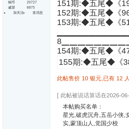
151期:◆五尾◆《19
铜币
20727
威望
6875
152期:◆五尾◆《96
加关注
发消息
153期:◆五尾◆《51
▁▁▁▁▁▁▁▁▁▁▁
8▁▁▁▁▁▁▁▁
154期:◆五尾◆《47
155期:◆五尾◆《3
此帖售价 10 银元,已有 12 
[ 此帖被说话算话在2026-06-
本帖购买名单：
星光,破虎沉舟,五岳小侠,
实,蒙顶山人,党国少校