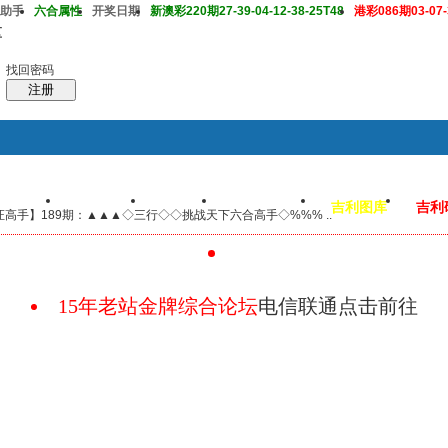
助手
六合属性
开奖日期
新澳彩220期27-39-04-12-38-25T48
港彩086期03-07-3
区
找回密码
注册
群组
个人中心
手机版
防跳转教程
吉利图库
吉利
高手】189期：▲▲▲◇三行◇◇挑战天下六合高手◇%%% ..
搜索
帖子
2026年7月底即将 开启特邀高手2肖中特大赛，重奖一万 ..
（2026-07-10
15年老站金牌综合论坛
电信联通点击前往