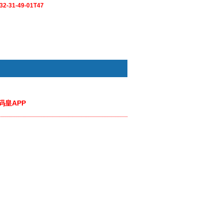
2-31-49-01T47
码皇APP
快捷通道
 20:23）