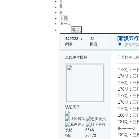
4
5
6
末页
下一页
选 页
[新澳五行
140322
11
￥
阅读
回复
[复制链接
离线
中华民族
只看楼主
倒
173期：三
174期：三
175期：三
176期：三
177期：三
178期：三
认证高手
179期：三
180期：三
181期：三
9----------8
发帖
6546
182期：三
铜币
20473