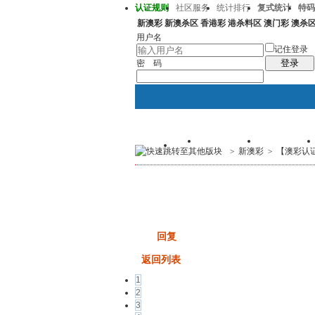
认证规则
社区服务
统计排行
复式统计
特码
新澳彩
新澳杀区
香港彩
港杀料区
澳门彩
澳杀
澳彩220期36-38-32-13-20-01T30
用户名
记住登录
登录
密 码
首页
交易记录
我的帖子
>
新澳彩
>
【澳彩认证
码皇总管
说：
发帖
回复
返回列表
1
2
3