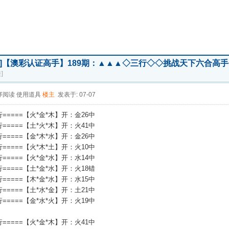
]
【澳彩认证高手】189期：▲▲▲◇三行◇◇挑战天下六合高手
]
序阅读
使用道具
楼主
发表于: 07-07
行=====【火*金*木】开：金26中
行=====【土*火*木】开：火41中
行=====【金*木*水】开：金26中
行=====【火*木*土】开：火10中
行=====【火*金*水】开：水14中
行=====【土*金*水】开：火18错
行=====【木*金*水】开：水15中
行=====【土*水*金】开：土21中
行=====【金*水*火】开：火19中
行=====【火*金*木】开：火41中