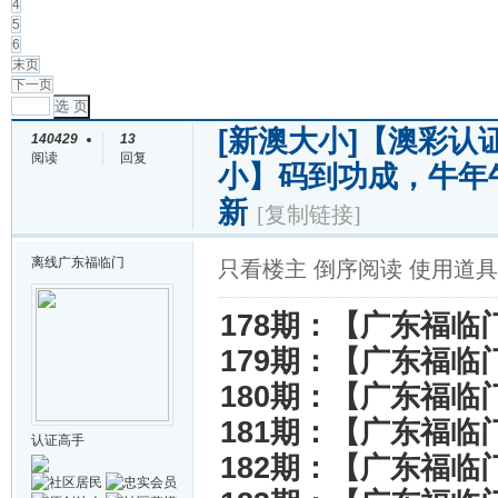
4
5
6
末页
下一页
选 页
[新澳大小]
【澳彩认证
140429
13
阅读
回复
小】码到功成，牛年
新
[复制链接]
离线
广东福临门
只看楼主
倒序阅读
使用道具
178期：【广东福临
179期：【广东福临
180期：【广东福临
181期：【广东福临
认证高手
182期：【广东福临