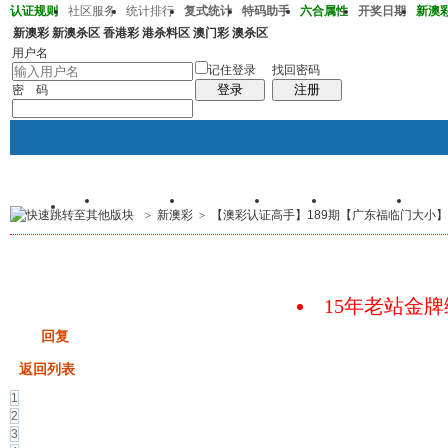
认证规则
社区服务
统计排行
复式统计
特码助手
六合属性
开奖日期
新澳彩2
新澳彩
新澳杀区
香港彩
港杀料区
澳门彩
澳杀区
澳彩222期02-23-41-32-34-16T20
用户名
记住登录
找回密码
登录
注册
密 码
首页
交易记录
我的帖子
群组
个人中心
手
>
新澳彩
>
【澳彩认证高手】189期【广东福临门大小】码
帖子
码皇总管
说：
2026年7月底即将 开启特邀高
15年老站金
发帖
回复
返回列表
1
2
3