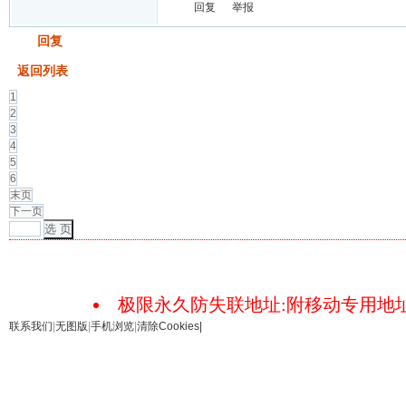
回复
举报
发帖
回复
返回列表
1
2
3
4
5
6
末页
下一页
选 页
极限永久防失联地址:附移动专用地址18
联系我们
|
无图版
|
手机浏览
|
清除Cookies
|