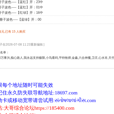
册子波色-----【蓝红】开：23中
册子波色-----【蓝红】开：01中
册子波色-----【红绿】开：16中
册子波色-----【蓝绿】开：00
银元,已有 15 人购买
在2026-07-08 11:23重新编辑 ]
名单：
和万事兴,痴心路人,我永远支持极限,小鸟看码,平特牧师,金鑫,六合神魔,卫庄,心水肖,天
限每个地址随时可能失效
住永久防失联导航地址:18697.com
卡或移动宽带请尝试用:સંતોષલાલાંગીસ.com
:大哥综合论坛https://185400.com