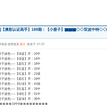
]
【澳彩认证高手】189期：【小册子】▇▇▇◇◇双波中特◇
序阅读
使用道具
楼主
发表于: 07-07
册子波色-----【绿蓝】开：10中
册子波色-----【绿蓝】开：14中
册子波色-----【蓝红】开：18中
册子波色-----【红蓝】开：15中
册子波色-----【红蓝】开：21错
册子波色-----【蓝红】开：19中
册子波色-----【红绿】开：41错
册子波色-----【红蓝】开：24中
册子波色-----【绿红】开：01中
册子波色-----【蓝绿】开：36中
〓〓〓〓10中8〓〓〓〓〓〓〓〓〓