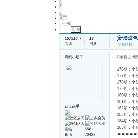
4
5
6
末页
下一页
选 页
[新澳波色
157510
18
阅读
回复
[复制链接]
离线
小册子
只看楼主
倒
176期：小
177期：小
178期：小
179期：小
180期：小
181期：小
认证高手
182期：小
183期：小
184期：小
185期：小
发帖
6561
〓〓〓〓〓
铜币
20428