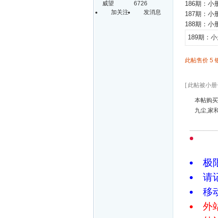
威望
6726
186期：小
加关注
发消息
187期：小
188期：小
189期：小
此帖售价 5 
[ 此帖被小册子
本帖购买
九尘,家
极
请记
移动
外站