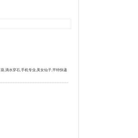
竺葵,滴水穿石,手机专业,美女仙子,平特快递