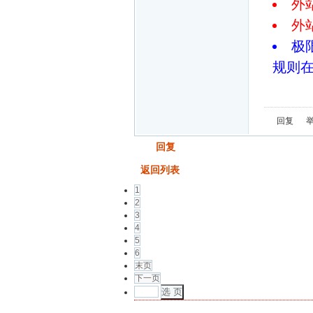
外站
外站:
极
规则
回复
发帖
回复
返回列表
1
2
3
4
5
6
末页
下一页
选 页