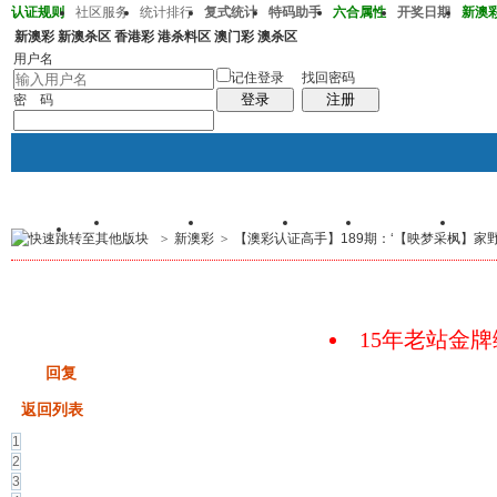
认证规则
社区服务
统计排行
复式统计
特码助手
六合属性
开奖日期
新澳彩2
新澳彩
新澳杀区
香港彩
港杀料区
澳门彩
澳杀区
澳彩219期05-10-19-30-35-47T25
用户名
记住登录
找回密码
登录
注册
密 码
首页
交易记录
我的帖子
群组
个人中心
手
>
新澳彩
>
【澳彩认证高手】189期：‘【映梦采枫】家野’
帖子
码皇总管
说：
2026年7月底即将 开启特邀高
15年老站金
发帖
回复
返回列表
1
2
3