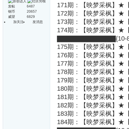
171期：【映梦采枫】★
发帖
6487
铜币
20657
172期：【映梦采枫】★
威望
6829
173期：【映梦采枫】★
加关注
发消息
174期：【映梦采枫】★
▇▇▇▇▇▇▇▇▇▇▇▇{10-
175期：【映梦采枫】★
176期：【映梦采枫】★
177期：【映梦采枫】★
178期：【映梦采枫】★
179期：【映梦采枫】★
180期：【映梦采枫】★
181期：【映梦采枫】★
182期：【映梦采枫】★
183期：【映梦采枫】★
184期：【映梦采枫】★