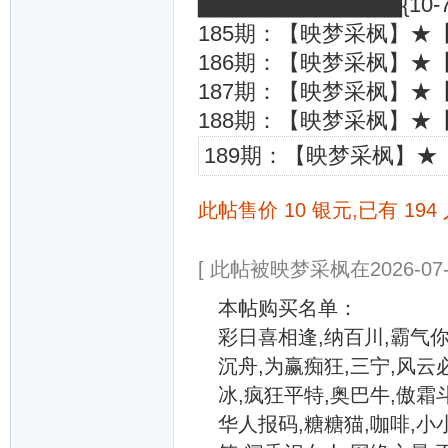
▇▇▇▇▇▇▇▇▇▇▇▇{10-
185期：【映梦采枫】★
186期：【映梦采枫】★
187期：【映梦采枫】★
188期：【映梦采枫】★
189期：【映梦采枫】
此帖售价 10 银元,已有 194
[ 此帖被映梦采枫在2026-07-
本帖购买名单：
彩日喜相逢,纳百川,霸气你
沉舟,为赢痴狂,三宁,风云
冰,疯狂平特,奥巴牛,傲霜
华人报码,糖糖猫,咖啡,小