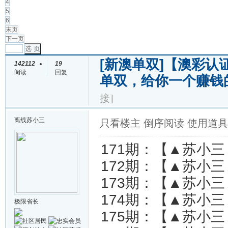
4
5
6
末页
下一页
选 页
[新澳单双]
【澳彩认证
142112
19
阅读
回复
单双，给你一个赚钱
接]
离线
苏小三
只看楼主
倒序阅读
使用道具
171期：【▲苏小
172期：【▲苏小
173期：【▲苏小
174期：【▲苏小
极限省长
175期：【▲苏小