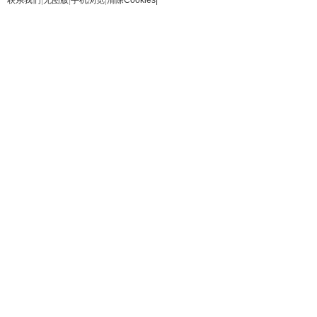
联系我们
|
无图版
|
手机浏览
|
清除Cookies
|