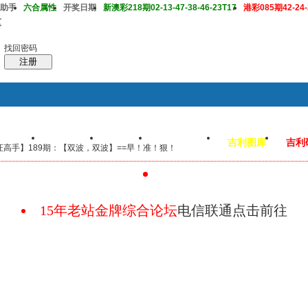
助手
六合属性
开奖日期
新澳彩218期02-13-47-38-46-23T17
港彩085期42-24-2
区
找回密码
注册
群组
个人中心
手机版
防跳转教程
吉利图库
吉利
证高手】189期：【双波，双波】==早！准！狠！
搜索
帖子
2026年7月底即将 开启特邀高手2肖中特大赛，重奖一万 ..
（2026-07-10
15年老站金牌综合论坛
电信联通点击前往