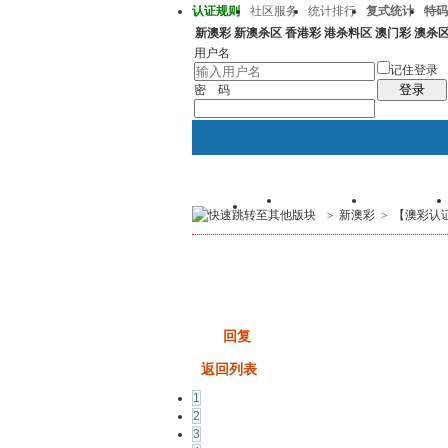
认证规则
社区服务
统计排行
复式统计
特码
新澳彩
新澳杀区
香港彩
港杀料区
澳门彩
澳杀
澳彩218期37-32-33-15-22-43T41
用户名
记住登录
登录
密 码
首页
交易记录
我的帖子
>
新澳彩
>
【澳彩认
码皇总管
说：
发帖
回复
返回列表
1
2
3