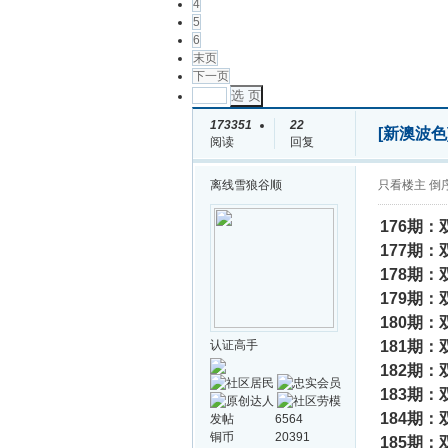
4
5
6
末页
下一页
选 页
173351
22
[新澳波色
阅读
回复
离线
雪狼谷顺
只看楼主
倒
176期：
177期：
178期：
179期：
180期：
认证高手
181期：
182期：
183期：
184期：
发帖
6564
铜币
20391
185期：