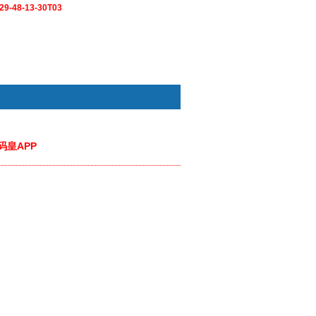
9-48-13-30T03
码皇APP
快捷通道
 20:23）