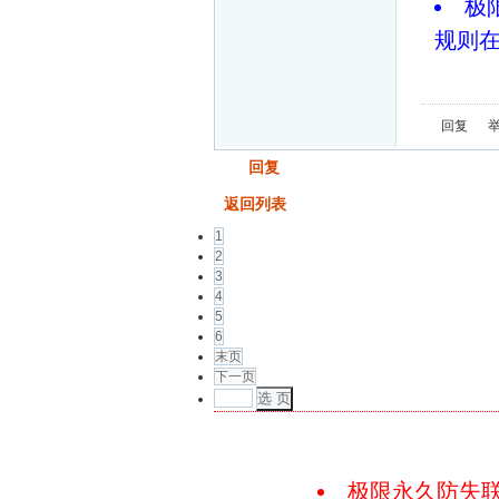
极
规则
回复
发帖
回复
返回列表
1
2
3
4
5
6
末页
下一页
选 页
极限永久防失联地