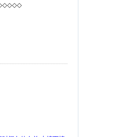
◇◇◇◇◇