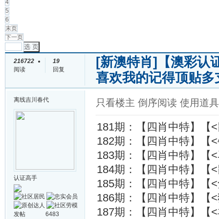
4
5
6
末页
下一页
选 页
[新澳特肖]
【澳彩认证
216722
19
阅读
回复
喜欢我的记得顶贴多
离线
吉川春代
只看楼主
倒序阅读
使用道具
181期：【四肖中特】【
182期：【四肖中特】【
183期：【四肖中特】【
184期：【四肖中特】【
认证高手
185期：【四肖中特】【
186期：【四肖中特】【
187期：【四肖中特】【
发帖
6483