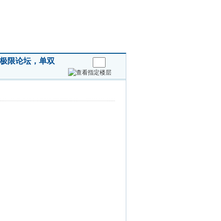
持极限论坛，单双