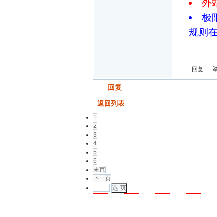
外站:
极
规则
回复
发帖
回复
返回列表
1
2
3
4
5
6
末页
下一页
选 页