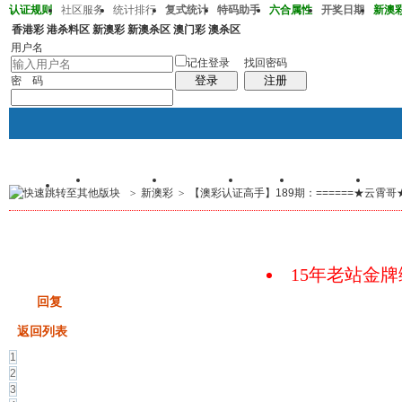
认证规则
社区服务
统计排行
复式统计
特码助手
六合属性
开奖日期
新澳彩2
香港彩
港杀料区
新澳彩
新澳杀区
澳门彩
澳杀区
澳彩218期37-32-33-15-22-43T41
用户名
记住登录
找回密码
登录
注册
密 码
首页
交易记录
我的帖子
群组
个人中心
手
>
新澳彩
>
【澳彩认证高手】189期：======★云霄哥★大
帖子
码皇总管
说：
2026年7月底即将 开启特邀高
15年老站金
发帖
回复
返回列表
1
2
3