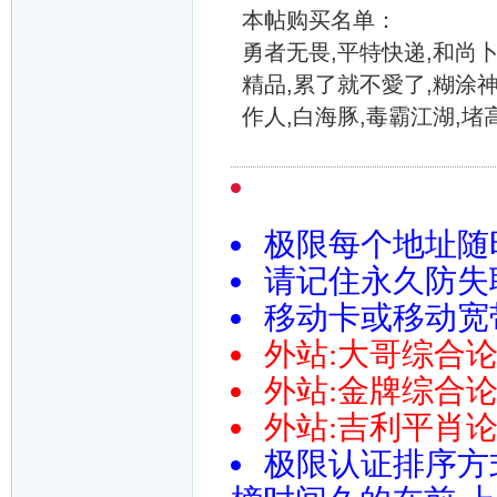
本帖购买名单：
勇者无畏,平特快递,和尚卜
精品,累了就不愛了,糊涂神
作人,白海豚,毒霸江湖,堵
极限每个地址随
请记住永久防失联导
移动卡或移动宽带请尝
外站:大哥综合论坛htt
外站:金牌综合论坛htt
外站:吉利平肖论坛http:
极限认证排序方