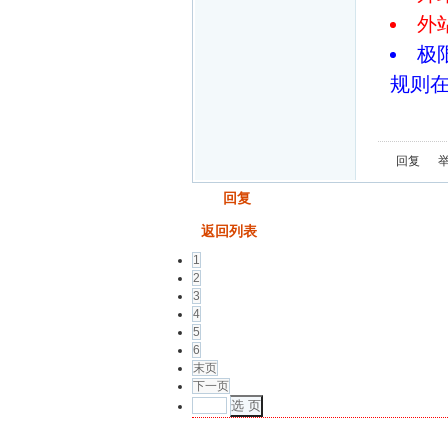
外站:
极
规则
回复
发帖
回复
返回列表
1
2
3
4
5
6
末页
下一页
选 页