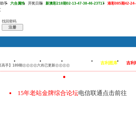
助手
六合属性
开奖日期
新澳彩218期02-13-47-38-46-23T17
港彩085期42-24-2
区
找回密码
注册
群组
个人中心
手机版
防跳转教程
吉利图库
吉利
证高手】189期㊣㊣㊣㊣六肖已更新㊣㊣㊣㊣
搜索
帖子
2026年7月底即将 开启特邀高手2肖中特大赛，重奖一万 ..
（2026-07-10
15年老站金牌综合论坛
电信联通点击前往