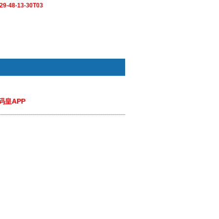
9-48-13-30T03
码皇APP
快捷通道
 20:23）