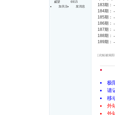
威望
6915
183期
加关注
发消息
184期
185期
186期
187期
188期
189期
[ 此帖被揭阳平
极
请记
移动
外站
外站