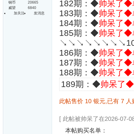
182期：◆
帅呆了◆
铜币
20665
威望
6840
183期：◆
帅呆了◆
加关注
发消息
184期：◆
帅呆了◆
185期：◆
帅呆了◆
↘↘↘↘↘↘↘↘1
186期：◆
帅呆了◆
187期：◆
帅呆了◆
188期：◆
帅呆了◆
189期：◆
帅呆了◆
此帖售价 10 银元,已有 7 
[ 此帖被帅呆了在2026-07-08
本帖购买名单：