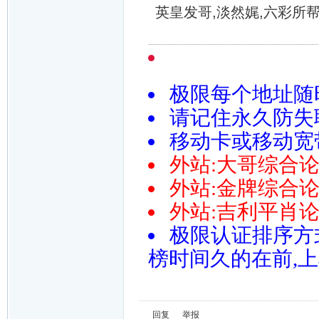
英皇发哥,淡然娓,六彩所帮
极限每个地址随
请记住永久防失联导
移动卡或移动宽带请尝
外站:大哥综合论坛htt
外站:金牌综合论坛htt
外站:吉利平肖论坛http:
极限认证排序方
榜时间久的在前,
回复
举报