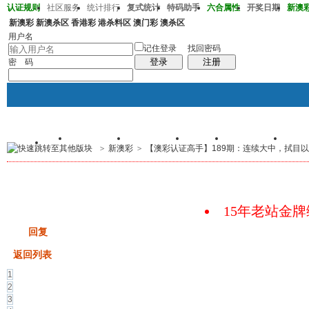
认证规则
社区服务
统计排行
复式统计
特码助手
六合属性
开奖日期
新澳彩2
新澳彩
新澳杀区
香港彩
港杀料区
澳门彩
澳杀区
澳彩219期05-10-19-30-35-47T25
用户名
记住登录
找回密码
登录
注册
密 码
首页
交易记录
我的帖子
群组
个人中心
手
>
新澳彩
>
【澳彩认证高手】189期：连续大中，拭目以待
帖子
码皇总管
说：
2026年7月底即将 开启特邀高
15年老站金
发帖
回复
返回列表
1
2
3