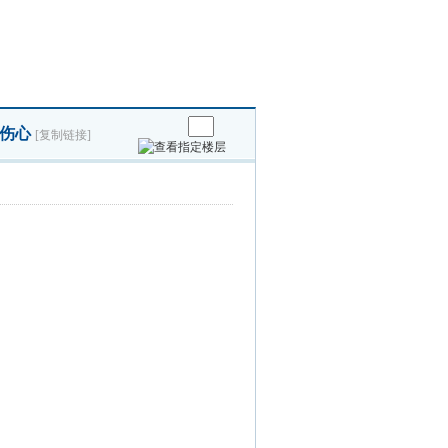
你伤心
[复制链接]