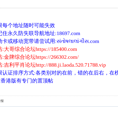
限每个地址随时可能失效
住永久防失联导航地址:18697.com
卡或移动宽带请尝试用:સંતોષલાલાંગીસ.com
:大哥综合论坛https://185400.com
:金牌综合论坛https://266302.com/
吉利平肖论坛http://888.ji.laoda.520.71788.vip
限认证排序方式:各类别对的在前，错的在后右，在
在香港版有专门的置顶帖
举报