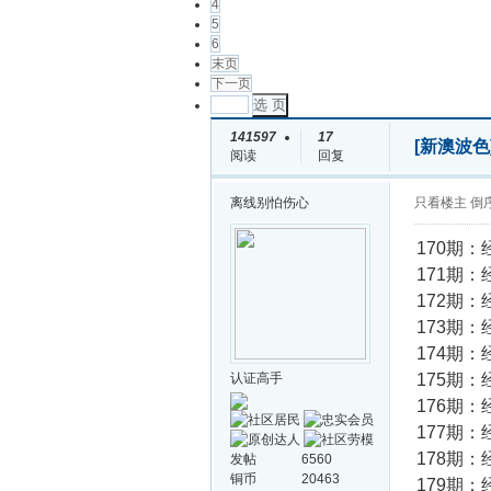
4
5
6
末页
下一页
选 页
141597
17
[新澳波色
阅读
回复
离线
别怕伤心
只看楼主
倒
170期：
171期：
172期：
173期：
174期：
认证高手
175期：
176期：
177期：
178期：
发帖
6560
铜币
20463
179期：