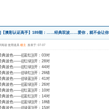
]
【澳彩认证高手】189期：……经典双波……爱你，就不会让
序阅读
使用道具
楼主
发表于: 07-07
经典波色——{{蓝红}}开：03对
经典波色——{{红绿}}开：28对
经典波色——{{红绿}}开：44对
经典波色——{{绿红}}开：26错
经典波色——{{绿蓝}}开：41对
经典波色——{{蓝绿}}开：26对
经典波色——{{红蓝}}开：10对
经典波色——{{蓝红}}开：14对
经典波色——{{蓝绿}}开：18错
经典波色——{{绿蓝}}开：15对