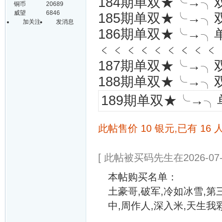
184期单双★╰→╮双
铜币
20689
威望
6846
185期单双★╰→╮双
加关注
发消息
186期单双★╰→╮单
﹤﹤﹤﹤﹤﹤﹤﹤﹤
187期单双★╰→╮双
188期单双★╰→╮双
189期单双★╰→╮单
此帖售价 10 银元,已有 16 
[ 此帖被买码先生在2026-07-
本帖购买名单：
土豪哥,破军,冷如冰雪,第
中,周作人,深入米,天生我