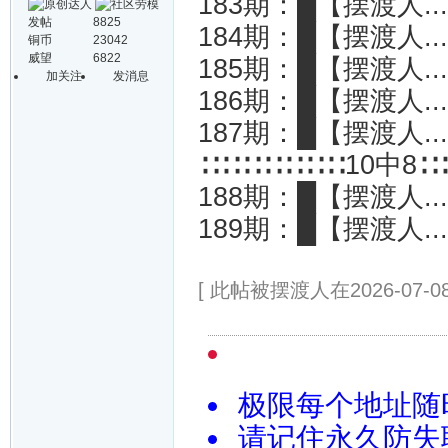
183期：█【摆渡人.
发帖
8825
184期：█【摆渡人.
铜币
23042
威望
6822
185期：█【摆渡人.
加关注
发消息
186期：█【摆渡人.
187期：█【摆渡人.
∷∷∷∷∷∷∷10中8∷
188期：█【摆渡人.
189期：█【摆渡人.
[ 此帖被摆渡人在2026-07-08
极限每个地址随
请记住永久防失联导