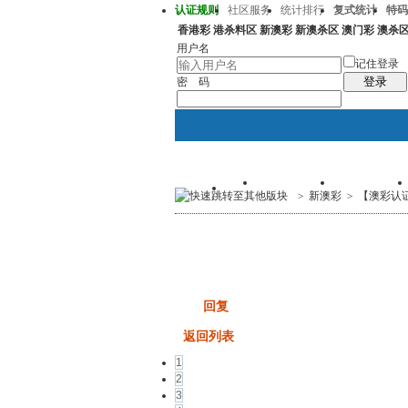
认证规则
社区服务
统计排行
复式统计
特码
香港彩
港杀料区
新澳彩
新澳杀区
澳门彩
澳杀
澳彩217期40-29-17-18-31-32T34
用户名
记住登录
登录
密 码
首页
交易记录
我的帖子
>
新澳彩
>
【澳彩认证
码皇总管
说：
发帖
回复
返回列表
1
2
3