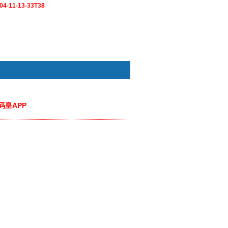
4-11-13-33T38
码皇APP
快捷通道
 20:23）