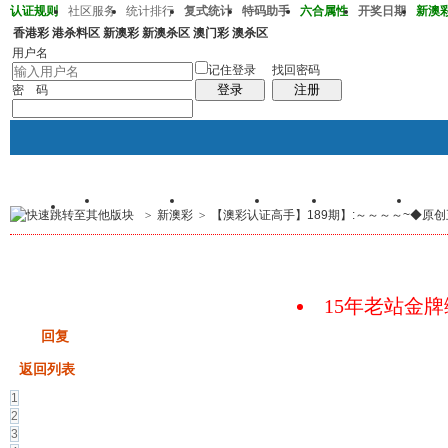
认证规则
社区服务
统计排行
复式统计
特码助手
六合属性
开奖日期
新澳彩2
香港彩
港杀料区
新澳彩
新澳杀区
澳门彩
澳杀区
澳彩218期37-32-33-15-22-43T41
用户名
记住登录
找回密码
登录
注册
密 码
首页
交易记录
我的帖子
群组
个人中心
手
>
新澳彩
>
【澳彩认证高手】189期】:～～～～~◆原创
帖子
码皇总管
说：
2026年7月底即将 开启特邀高
15年老站金
发帖
回复
返回列表
1
2
3