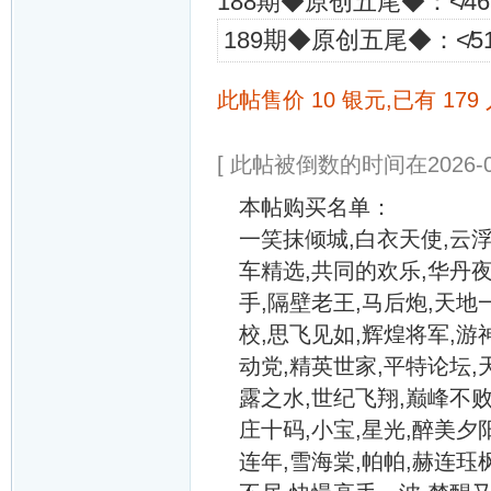
188期◆原创五尾◆：≮461
189期◆原创五尾◆：≮510
此帖售价 10 银元,已有 179
[ 此帖被倒数的时间在2026-07
本帖购买名单：
一笑抹倾城,白衣天使,云浮
车精选,共同的欢乐,华丹夜
手,隔壁老王,马后炮,天地
校,思飞见如,辉煌将军,游
动党,精英世家,平特论坛,
露之水,世纪飞翔,巅峰不败
庄十码,小宝,星光,醉美夕
连年,雪海棠,帕帕,赫连珏