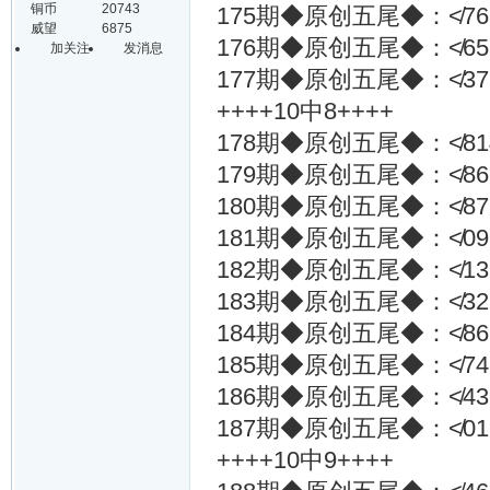
铜币
20743
175期◆原创五尾◆：≮763
威望
6875
176期◆原创五尾◆：≮653
加关注
发消息
177期◆原创五尾◆：≮371
++++10中8++++
178期◆原创五尾◆：≮814
179期◆原创五尾◆：≮867
180期◆原创五尾◆：≮871
181期◆原创五尾◆：≮095
182期◆原创五尾◆：≮136
183期◆原创五尾◆：≮327
184期◆原创五尾◆：≮862
185期◆原创五尾◆：≮749
186期◆原创五尾◆：≮431
187期◆原创五尾◆：≮017
++++10中9++++