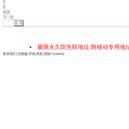
5
6
末页
下一页
选 页
极限永久防失联地址:附移动专用地址18
联系我们
|
无图版
|
手机浏览
|
清除Cookies
|