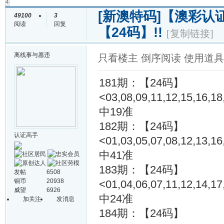
4
[新澳特码]
【澳彩认证
49100
3
阅读
回复
【24码】!!
[复制链接]
离线
事与愿违
只看楼主
倒序阅读
使用道具
181期：【24码】
<03,08,09,11,12,15,16,18
中19准
182期：【24码】
认证高手
<01,03,05,07,08,12,13,16
中41准
183期：【24码】
发帖
6508
铜币
20938
<01,04,06,07,11,12,14,17
威望
6926
中24准
加关注
发消息
184期：【24码】