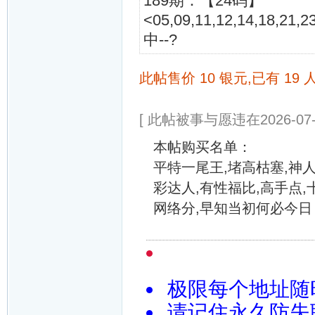
189期：【24码】
<05,09,11,12,14,18,21,23
中--?
此帖售价 10 银元,已有 19 
[ 此帖被事与愿违在2026-07-
本帖购买名单：
平特一尾王,堵高枯塞,神人
彩达人,有性福比,高手点,
网络分,早知当初何必今日
极限每个地址随
请记住永久防失联导