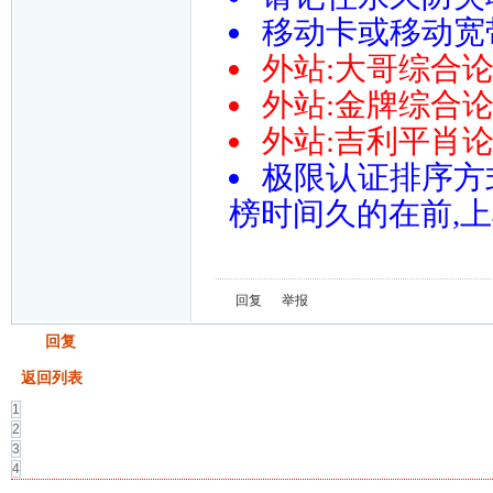
移动卡或移动宽带请尝
外站:大哥综合论坛htt
外站:金牌综合论坛htt
外站:吉利平肖论坛http:
极限认证排序方
榜时间久的在前,
回复
举报
发帖
回复
返回列表
1
2
3
4