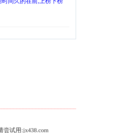
榜时间久的在前,上榜下榜
用:jx438.com