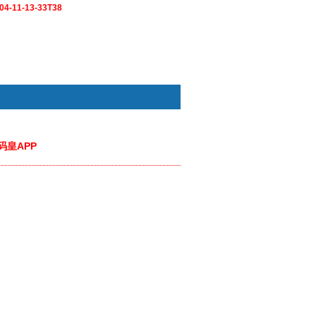
4-11-13-33T38
码皇APP
快捷通道
 20:23）