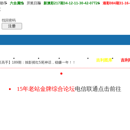
助手
六合属性
开奖日期
新澳彩217期34-12-11-30-42-07T26
港彩084期31-16-0
区
找回密码
注册
群组
个人中心
手机版
防跳转教程
吉利图库
吉利
证高手】189期：烛影摇红5尾神话，稳赚一年！！
搜索
帖子
2026年7月底即将 开启特邀高手2肖中特大赛，重奖一万 ..
（2026-07-10
15年老站金牌综合论坛
电信联通点击前往