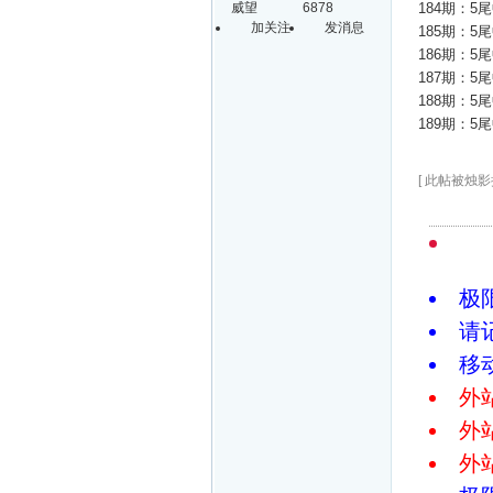
威望
6878
184期：5尾
加关注
发消息
185期：5尾
186期：5尾
187期：5尾
188期：5尾
189期：5尾
[ 此帖被烛影摇
极
请记
移动
外站
外站
外站: