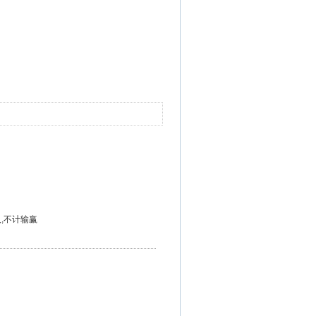
人,不计输赢