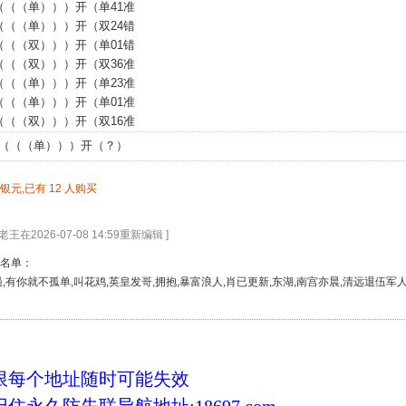
开（（（单）））开（单41准
开（（（单）））开（双24错
开（（（双）））开（单01错
开（（（双）））开（双36准
开（（（单）））开（单23准
开（（（单）））开（单01准
开（（（双）））开（双16准
开（（（单）））开（？）
 银元,已有 12 人购买
王在2026-07-08 14:59重新编辑 ]
名单：
愚,有你就不孤单,叫花鸡,英皇发哥,拥抱,暴富浪人,肖已更新,东湖,南宫亦晨,清远退伍军
限每个地址随时可能失效