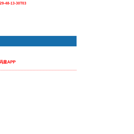
9-48-13-30T03
码皇APP
快捷通道
 20:23）