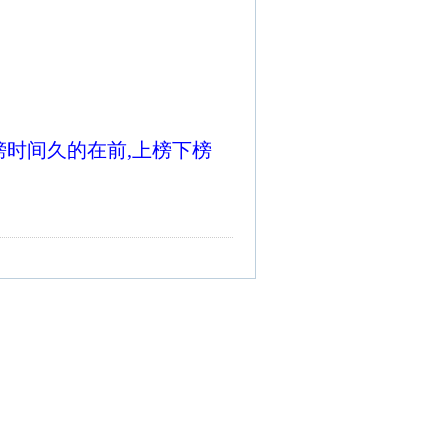
榜时间久的在前,上榜下榜