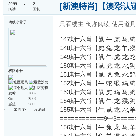
3399
2
[新澳特肖]
【澳彩认证
阅读
回复
离线
小君子
只看楼主
倒序阅读
使用道具
147期=六肖【鼠,牛,虎,马,
148期
=六肖
【虎,兔,龙,羊,
149期
=六肖
【鼠,牛,虎,龙,
150期
=六肖
【鼠,虎,龙,蛇,
极限市长
151期
=六肖
【鼠,虎,兔,蛇,
152期
=六肖
【牛,蛇,猴,鸡,
153期
=六肖
【鼠,虎,鸡,马,
发帖
1002
铜币
2506
154期
=六肖
【鼠,牛,龙,猴,
威望
580
155期
=六肖
【牛,鼠,龙,蛇,
加关注
发消息
============9中8=====
156期=六肖【牛,兔,龙,马,