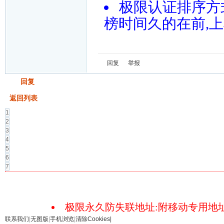
极限认证排序方
榜时间久的在前,
回复
举报
发帖
回复
返回列表
1
2
3
4
5
6
7
极限永久防失联地址:附移动专用地址18
联系我们
|
无图版
|
手机浏览
|
清除Cookies
|