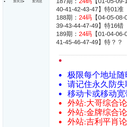
187期：
24码
【01-05-09-1
加关注
发消息
40-41-42-43-47】特01准
188期：
24码
【04-05-08-0
39-43-44-47-49】特16错
189期：
24码
【01-04-06-0
41-45-46-47-49】特？？
极限每个地址随
请记住永久防失联导
移动卡或移动宽带请尝
外站:大哥综合论坛htt
外站:金牌综合论坛htt
外站:吉利平肖论坛http: