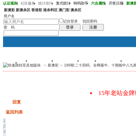
认证规则
社区服务
统计排行
复式统计
特码助手
六合属性
开奖日期
新澳彩2
新澳彩
新澳杀区
香港彩
港杀料区
澳门彩
澳杀区
澳彩221期44-20-28-15-18-05T30
用户名
记住登录
找回密码
登录
注册
密 码
首页
交易记录
我的帖子
群组
个人中心
手
>
新澳彩
>
189期:二十四码、全网最牛、十期能中八九
帖子
码皇总管
说：
2026年7月底即将 开启特邀高
15年老站金
发帖
回复
返回列表
1
2
3