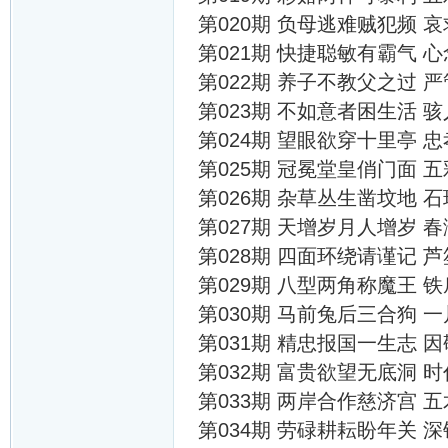
第020期 负母逃难贼犯频 
第021期 快捷聪敏有霸气 
第022期 养子不教父之过 
第023期 不如意者困生活 
第024期 望眼欲穿十里亭 
第025期 冠冕堂皇俏门面 
第026期 杂草丛生凿坟地 
第027期 天增岁月人增岁 
第028期 四面环绕请谨记 
第029期 八型两角称魔王 
第030期 马前兔后三合狗 
第031期 精忠报国一生志 
第032期 富贵欲望无底洞 
第033期 两岸合作慈济宫 
第034期 劳碌耕耘盼年关 