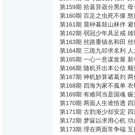
第159期 拾葚异器分黑红 
第160期 百足之虫死不僵 
第161期 晨钟暮鼓山林伴 
第162期 弱冠少年具足戒 
第163期 丝路重镇名和田 
第164期 三跪九叩求名利 
第165期 一心一意谋发展 
第166期 随机开出本公信 
第167期 神机妙算诸葛刘 
第168期 四海为家不孤单 
第169期 有难同当是国魂 
第170期 两面人生谁悟透 
第171期 古韵渐少却安定 
第172期 梦寐以求用心机 
第173期 理在两面常争端 