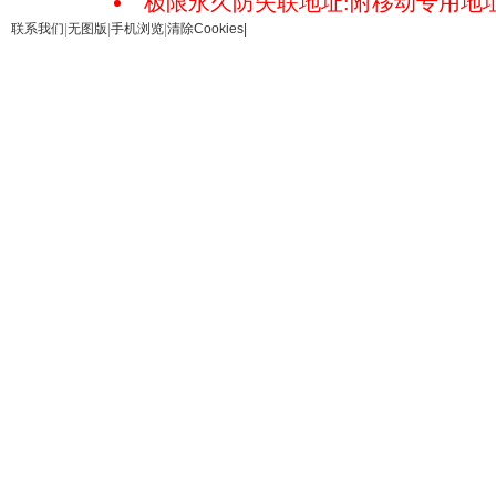
极限永久防失联地址:附移动专用地址18
联系我们
|
无图版
|
手机浏览
|
清除Cookies
|