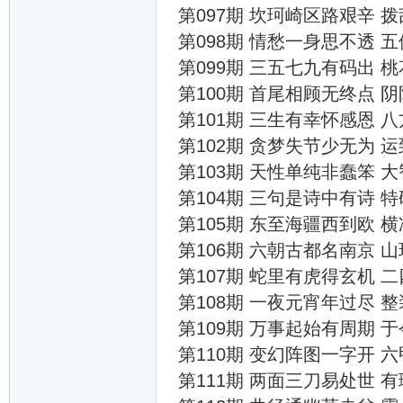
第097期 坎珂崎区路艰辛 
第098期 情愁一身思不透 
第099期 三五七九有码出 
第100期 首尾相顾无终点 
第101期 三生有幸怀感恩 
第102期 贪梦失节少无为 
第103期 天性单纯非蠢笨 
第104期 三句是诗中有诗 
第105期 东至海疆西到欧 
第106期 六朝古都名南京 
第107期 蛇里有虎得玄机 
第108期 一夜元宵年过尽 
第109期 万事起始有周期 
第110期 变幻阵图一字开 
第111期 两面三刀易处世 