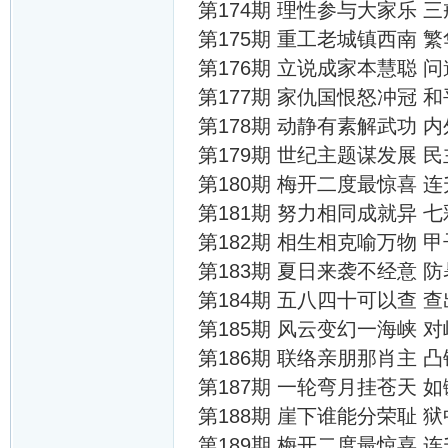
第174期 理性参与大家乐 
第175期 重工老城镇西南 
第176期 立说成家本慧聪 
第177期 家仇国恨怒冲冠 
第178期 动静有素解武功 
第179期 世纪主题谋发展 
第180期 梅开二度最惊喜 
第181期 努力相同成就异 
第182期 相生相克喻万物 
第183期 夏日来袭不经意 
第184期 五八四十可以查 
第185期 风云变幻一海峡 
第186期 联络亲朋那肖主 
第187期 一轮弯月挂苍天 
第188期 崖下谁能分荣耻 
第189期 梅开二度最惊喜 