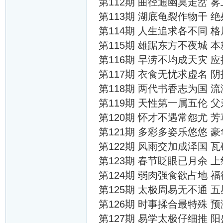
第112期 曲径通幽莫走岔 
第113期 湖底龟裂作物干 
第114期 人生追求各不同 
第115期 雄踞东方不夜城 
第116期 旱涝不均成天灾 
第117期 衣食无忧求虚名 
第118期 两代书香志为国 
第119期 天性第一属五伦 
第120期 怀才不遇常怨尤 
第121期 多彩多姿乐悠悠 
第122期 风雨交加成泽国 
第123期 春节眨眼已月余 
第124期 弱肉强食欲占地 
第125期 太极周易无不通 
第126期 时事揉合最特殊 
第127期 易学太极仔细推 