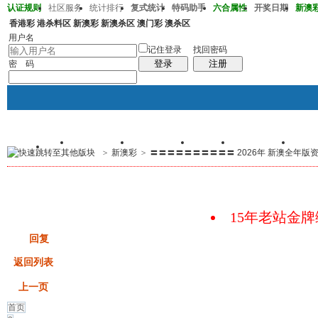
认证规则
社区服务
统计排行
复式统计
特码助手
六合属性
开奖日期
新澳彩2
香港彩
港杀料区
新澳彩
新澳杀区
澳门彩
澳杀区
澳彩217期40-29-17-18-31-32T34
用户名
记住登录
找回密码
登录
注册
密 码
首页
交易记录
我的帖子
群组
个人中心
手
>
新澳彩
>
〓〓〓〓〓〓〓〓〓〓 2026年 新澳全年版资
帖子
码皇总管
说：
2026年7月底即将 开启特邀高
15年老站金
发帖
回复
返回列表
上一页
首页