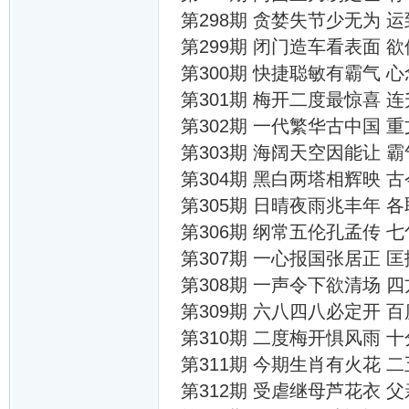
第298期 贪婪失节少无为 
第299期 闭门造车看表面 
第300期 快捷聪敏有霸气 
第301期 梅开二度最惊喜 
第302期 一代繁华古中国 
第303期 海阔天空因能让 
第304期 黑白两塔相辉映 
第305期 日晴夜雨兆丰年 
第306期 纲常五伦孔孟传 
第307期 一心报国张居正 
第308期 一声令下欲清场 
第309期 六八四八必定开 
第310期 二度梅开惧风雨 
第311期 今期生肖有火花 
第312期 受虐继母芦花衣 